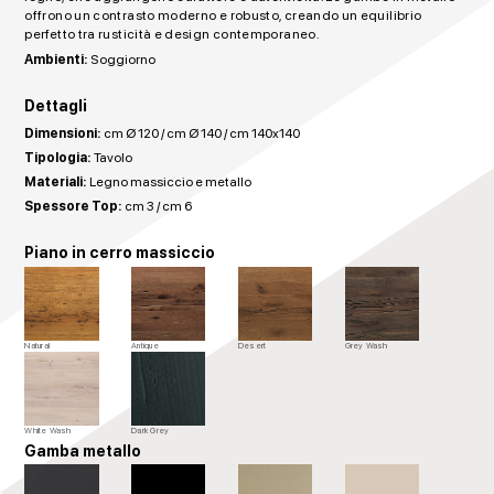
offrono un contrasto moderno e robusto, creando un equilibrio
perfetto tra rusticità e design contemporaneo.
Ambienti:
Soggiorno
Dettagli
Dimensioni:
cm Ø 120 / cm Ø 140 / cm 140x140
Tipologia:
Tavolo
Materiali:
Legno massiccio e metallo
Spessore Top:
cm 3 / cm 6
Piano in cerro massiccio
Natural
Antique
Desert
Grey Wash
White Wash
Dark Grey
Gamba metallo