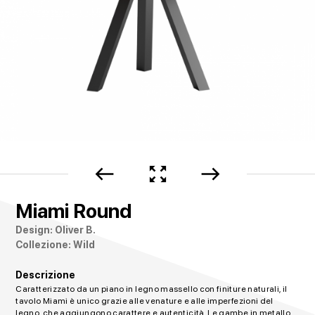
west
zoom_out_map
east
Miami Round
Design: Oliver B.
Collezione: Wild
Descrizione
Caratterizzato da un piano in legno massello con finiture naturali, il
tavolo Miami è unico grazie alle venature e alle imperfezioni del
legno, che aggiungono carattere e autenticità. Le gambe in metallo