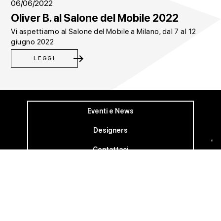
06/06/2022
Oliver B. al Salone del Mobile 2022
Vi aspettiamo al Salone del Mobile a Milano, dal 7 al 12
giugno 2022
east
LEGGI
Eventi e News
Designers
Contattaci
© Oliver b. Group S.r.l. - Via Tavigliana, 3 37023 Grezzana
VERONA - ITALY | P.IVA 02971450230 |
Privacy
Policy
|
Credits