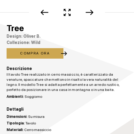
west
zoom_out_map
east
Tree
Design: Oliver B.
Collezione: Wild
east
COMPRA ORA
Descrizione
Il tavolo Tree realizzato in cerro massiccio, è caratterizzato da
venature, spaccature che mettono in risalto la vera naturalità del
legno. Il modello Tree si adatta perfettamente a un arredo rustico,
perfetto da posizionare in una casa in montagna o in una baita.
Ambienti:
Soggiorno
Dettagli
Dimensioni:
Su misura
Tipologia:
Tavolo
Materiali:
Cerro massiccio