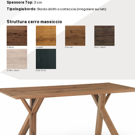
Spessore Top:
3 cm
Tipologia bordo:
Bordo diritti o corteccia (irregolare sui lati)
Struttura cerro massiccio
Antique
Natural
Desert
Grey Wash
White Wash
Dark Grey